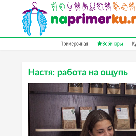
Примерочная
Вебинары
К
Настя: работа на ощупь