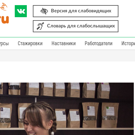
Версия для слабовидящих
Словарь для слабослышащих
урсы
Стажировки
Наставники
Работодатели
Истор