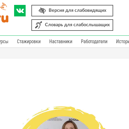
Версия для слабовидящих
Словарь для слабослышащих
урсы
Стажировки
Наставники
Работодатели
Истор