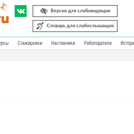
Версия для слабовидящих
Словарь для слабослышащих
урсы
Стажировки
Наставники
Работодатели
Истор