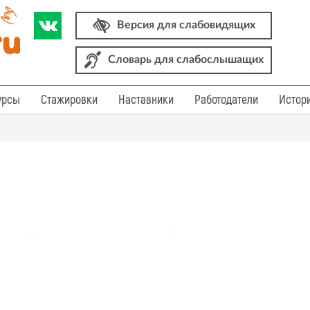
Версия для слабовидящих
Словарь для слабослышащих
урсы
Стажировки
Наставники
Работодатели
Истор