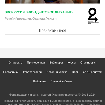
ЭКСКУРСИЯ В ФОНД «ВТОРОЕ ДЫХАНИЕ»
Ретейл/продажи, Одежда, Услуги
Познакомиться
О проекте
Примерочная
Вебинары
Курсы
Стажировки
Наставники
Работодатели
Истории успеха
Влог
Специалистам
Лайфхаки
Личный кабинет
Фонд поддержки семьи и детей "Хранители детства"© 2018-2024
Продолжая использовать наш сайт, вы даете согласие на обработку файлов
Cookies и других пользовательских данных, в соответствии с
Политикой