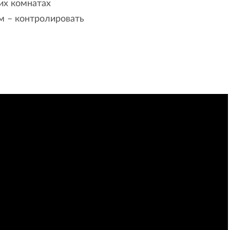
их комнатах
м – контролировать