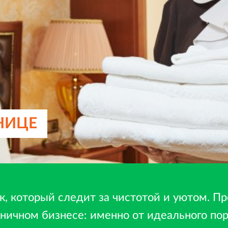
НИЦЕ
ек, который следит за чистотой и уютом. П
иничном бизнесе: именно от идеального пор