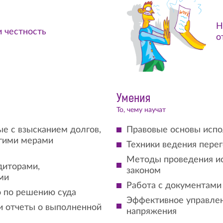
Н
и честность
о
Умения
То, чему научат
е с взысканием долгов,
Правовые основы испо
угими мерами
Техники ведения перег
Методы проведения ис
диторами,
законом
ми
Работа с документами
 по решению суда
Эффективное управлен
и отчеты о выполненной
напряжения