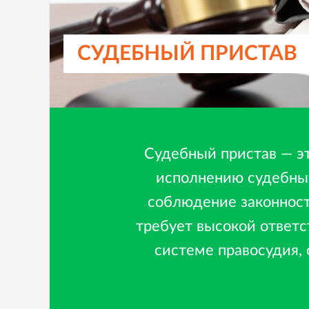
СУДЕБНЫЙ ПРИСТАВ
Судебный пристав — э
исполнению судебных
соблюдение законност
требует высокой ответс
системе правосудия,