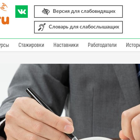
Версия для слабовидящих
Словарь для слабослышащих
урсы
Стажировки
Наставники
Работодатели
Истор