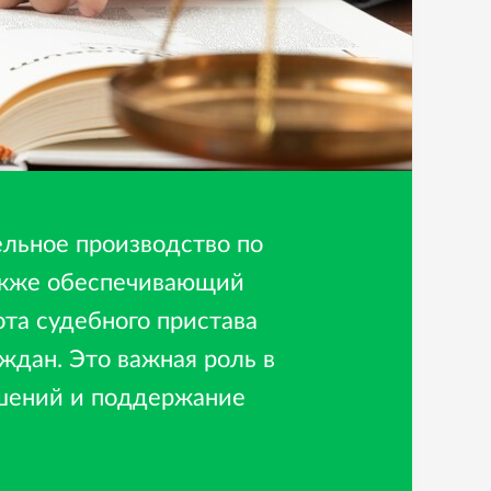
льное производство по
также обеспечивающий
та судебного пристава
ждан. Это важная роль в
шений и поддержание