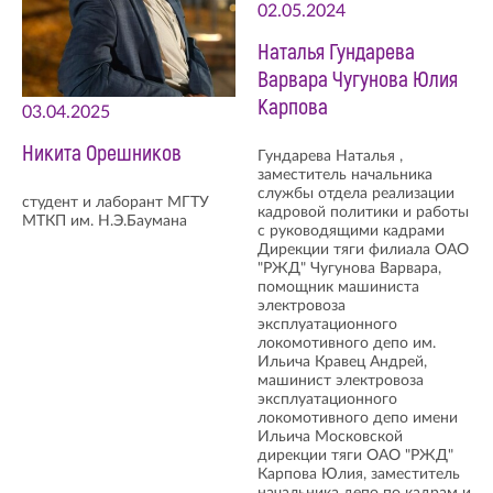
02.05.2024
Наталья Гундарева
Варвара Чугунова Юлия
Карпова
03.04.2025
Никита Орешников
Гундарева Наталья ,
заместитель начальника
службы отдела реализации
студент и лаборант МГТУ
кадровой политики и работы
МТКП им. Н.Э.Баумана
с руководящими кадрами
Дирекции тяги филиала ОАО
"РЖД" Чугунова Варвара,
помощник машиниста
электровоза
эксплуатационного
локомотивного депо им.
Ильича Кравец Андрей,
машинист электровоза
эксплуатационного
локомотивного депо имени
Ильича Московской
дирекции тяги ОАО "РЖД"
Карпова Юлия, заместитель
начальника депо по кадрам и