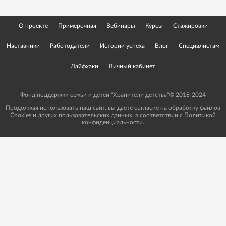
О проекте
Примерочная
Вебинары
Курсы
Стажировки
Наставники
Работодатели
Истории успеха
Влог
Специалистам
Лайфхаки
Личный кабинет
Фонд поддержки семьи и детей "Хранители детства"© 2018-2024
Продолжая использовать наш сайт, вы даете согласие на обработку файлов
Cookies и других пользовательских данных, в соответствии с
Политикой
конфиденциальности.