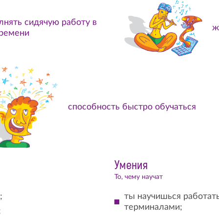
лнять сидячую работу в
ж
времени
способность быстро обучаться
Умения
То, чему научат
;
ты научишься работат
терминалами;
;