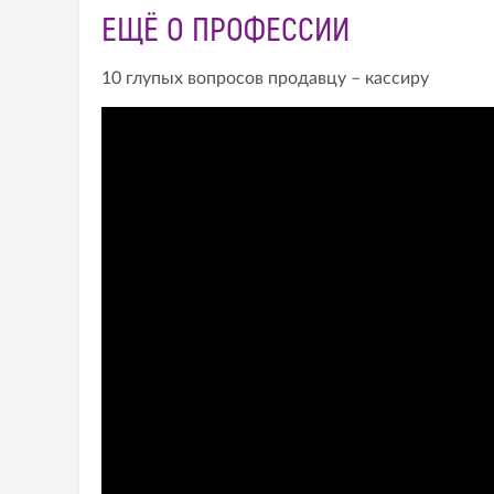
ЕЩЁ О ПРОФЕССИИ
10 глупых вопросов продавцу – кассиру