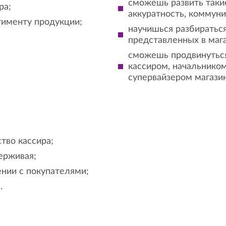
сможешь развить такие
ра;
аккуратность, коммун
тименту продукции;
научишься разбираться
представленных в мага
сможешь продвинуться
кассиром, начальнико
супервайзером магазин
тво кассира;
ерживая;
нии с покупателями;
.