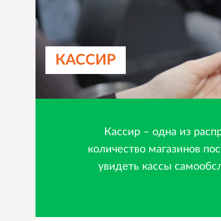
КАССИР
Кассир – одна из расп
количество магазинов пос
увидеть кассы самообс