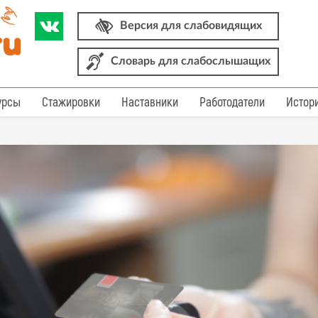
Версия для слабовидящих
Словарь для слабослышащих
урсы
Стажировки
Наставники
Работодатели
Истор